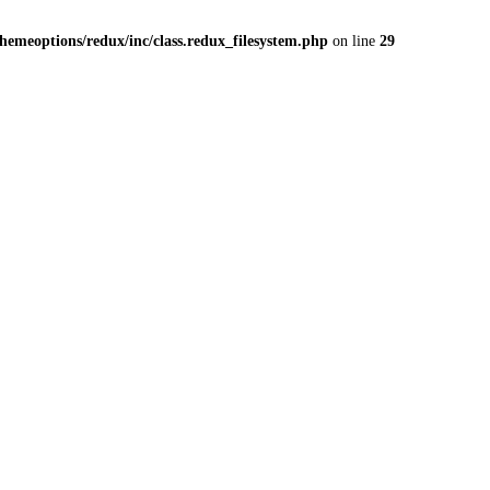
emeoptions/redux/inc/class.redux_filesystem.php
on line
29