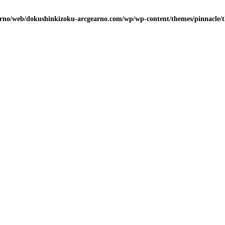
arno/web/dokushinkizoku-arcgearno.com/wp/wp-content/themes/pinnacle/th