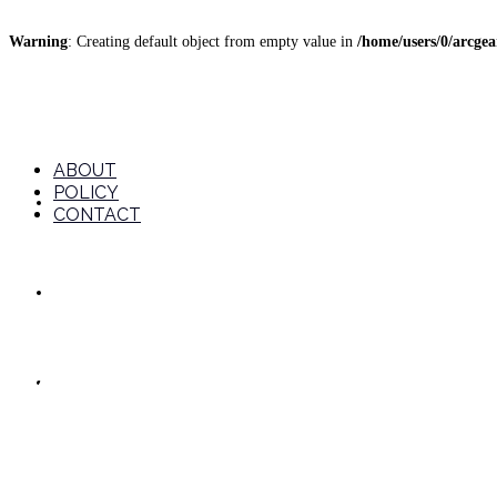
Warning
: Creating default object from empty value in
/home/users/0/arcge
ABOUT
POLICY
ABOUT
CONTACT
POLICY
プレゼント, 便利
CONTACT