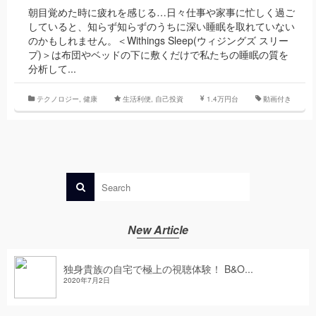
朝目覚めた時に疲れを感じる…日々仕事や家事に忙しく過ご
していると、知らず知らずのうちに深い睡眠を取れていない
のかもしれません。＜Withings Sleep(ウィジングズ スリー
プ)＞は布団やベッドの下に敷くだけで私たちの睡眠の質を
分析して...
テクノロジー
,
健康
生活利便
,
自己投資
1.4万円台
動画付き
New Article
独身貴族の自宅で極上の視聴体験！ B&O...
2020年7月2日