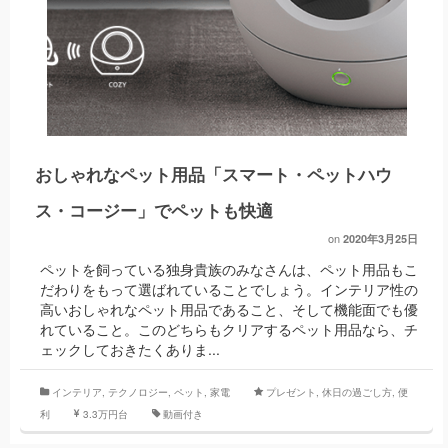
おしゃれなペット用品「スマート・ペットハウ
ス・コージー」でペットも快適
on
2020年3月25日
ペットを飼っている独身貴族のみなさんは、ペット用品もこ
だわりをもって選ばれていることでしょう。インテリア性の
高いおしゃれなペット用品であること、そして機能面でも優
れていること。このどちらもクリアするペット用品なら、チ
ェックしておきたくありま...
インテリア
,
テクノロジー
,
ペット
,
家電
プレゼント
,
休日の過ごし方
,
便
利
3.3万円台
動画付き