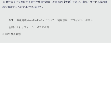
※ 弊社スタッフ及びライターが独自で調査した目安の【予算】であり、商品・サービス等の価
格を保証するものではございません。
TOP
独身貴族 dokushin-kizoku について
利用規約
プライバシーポリシー
お問い合わせフォーム
過去の名言
© 2026 独身貴族