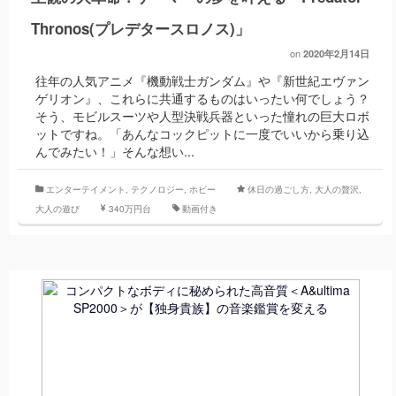
Thronos(プレデタースロノス)」
on
2020年2月14日
往年の人気アニメ『機動戦士ガンダム』や『新世紀エヴァン
ゲリオン』、これらに共通するものはいったい何でしょう？
そう、モビルスーツや人型決戦兵器といった憧れの巨大ロボ
ットですね。「あんなコックピットに一度でいいから乗り込
んでみたい！」そんな想い...
エンターテイメント
,
テクノロジー
,
ホビー
休日の過ごし方
,
大人の贅沢
,
大人の遊び
340万円台
動画付き