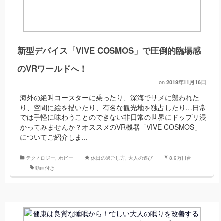
新型デバイス「VIVE COSMOS」で圧倒的臨場感
のVRワールドへ！
on
2019年11月16日
海外の絶叫コースターに乗ったり、深海でサメに襲われた
り、空間に絵を描いたり、有名な観光地を独占したり…日常
では手軽に味わうことのできない非日常の世界にドップリ浸
かってみませんか？オススメのVR機器「VIVE COSMOS」
についてご紹介しま...
テクノロジー
,
ホビー
休日の過ごし方
,
大人の遊び
8.9万円台
動画付き