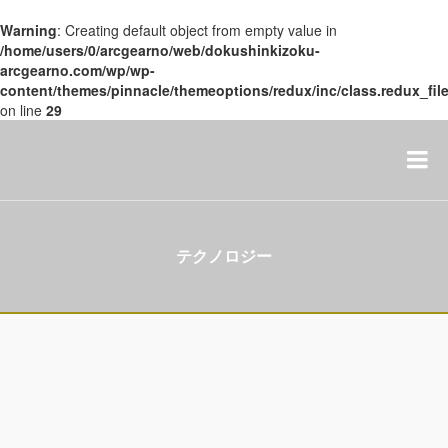
Warning
: Creating default object from empty value in
/home/users/0/arcgearno/web/dokushinkizoku-
arcgearno.com/wp/wp-
content/themes/pinnacle/themeoptions/redux/inc/class.redux_fi
on line
29
テクノロジー