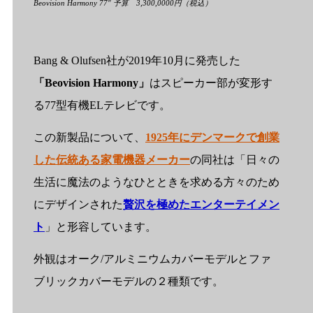
Beovision Harmony 77″
予算 3,300,0000円（税込）
Bang & Olufsen社が2019年10月に発売した
「Beovision Harmony」
はスピーカー部が変形す
る77型有機ELテレビです。
この新製品について、
1925年にデンマークで創業
した伝統ある家電機器メーカー
の同社は「日々の
生活に魔法のようなひとときを求める方々のため
にデザインされた
贅沢を極めたエンターテイメン
ト
」と形容しています。
外観はオーク/アルミニウムカバーモデルとファ
ブリックカバーモデルの２種類です。