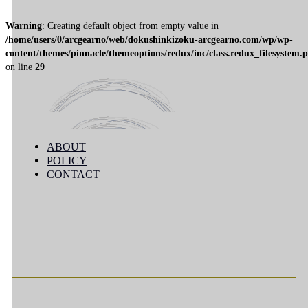
Warning
: Creating default object from empty value in
/home/users/0/arcgearno/web/dokushinkizoku-arcgearno.com/wp/wp-
content/themes/pinnacle/themeoptions/redux/inc/class.redux_filesystem.
on line
29
ABOUT
POLICY
ABOUT
CONTACT
POLICY
大人の贅沢, おしゃれ
CONTACT