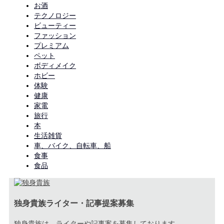
お酒
テクノロジー
ビューティー
ファッション
プレミアム
ペット
ボディメイク
ホビー
体験
健康
家電
旅行
本
生活雑貨
車、バイク、自転車、船
食事
食品
独身貴族ライター・記事提案募集
独身貴族は、ライターや記事案を募集しております。