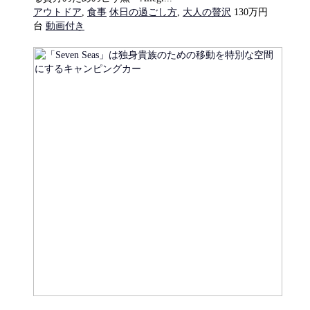
アウトドア
,
食事
休日の過ごし方
,
大人の贅沢
130万円
台
動画付き