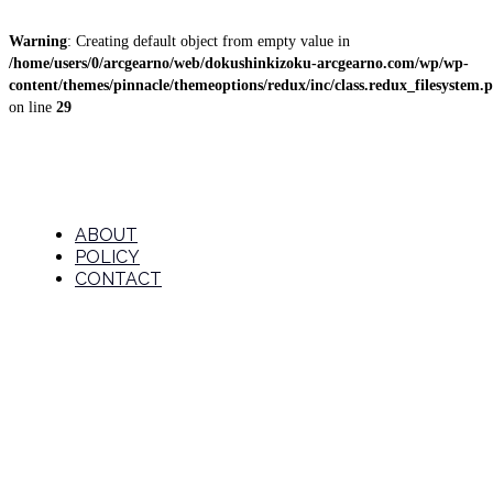
Warning
: Creating default object from empty value in
/home/users/0/arcgearno/web/dokushinkizoku-arcgearno.com/wp/wp-
content/themes/pinnacle/themeoptions/redux/inc/class.redux_filesystem.
on line
29
ABOUT
POLICY
ABOUT
CONTACT
POLICY
アウトドア
CONTACT