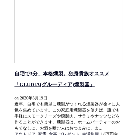
自宅で3分、本格燻製。独身貴族オススメ
「GLUDIA(グルーディア)燻製器」
on
2020年3月19日
近年、自宅でも簡単に燻製がつくれる燻製器が徐々に人
気を集めています。この家庭用燻製器を使えば、誰でも
手軽にスモークチーズや燻製肉、サラミやナッツなどを
作ることができます。燻製器は、ホームパーティーのお
もてなしに、お酒を嗜む人はおつまみに、ま...
アウトドア
,
家電
,
食事
プレゼント
,
生活利便
1.8万円台