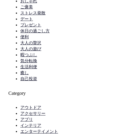
おしゃれ
ご褒美
ストレス発散
デート
プレゼント
休日の過ごし方
便利
大人の贅沢
大人の遊び
暇つぶし
気分転換
生活利便
癒し
自己投資
Category
アウトドア
アクセサリー
アプリ
インテリア
エンターテイメント