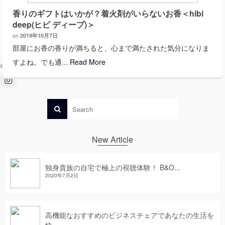
香りのギフトはいかが？着火剤がいらないお香＜hibi
deep(ヒビ ディープ)＞
on
2019年10月7日
部屋にお香の香りが満ちると、心まで満たされた気分になりま
すよね。でも通...
Read More
ollow :
New Article
独身貴族の自宅で極上の視聴体験！ B&O...
2020年7月2日
高機能なおすすめのビジネスチェアであなたの生活を