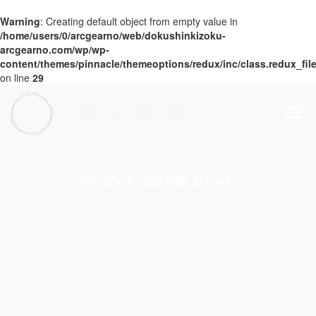
Warning
: Creating default object from empty value in
/home/users/0/arcgearno/web/dokushinkizoku-
arcgearno.com/wp/wp-
content/themes/pinnacle/themeoptions/redux/inc/class.redux_fi
on line
29
プレゼント, 生活利便, おしゃれ