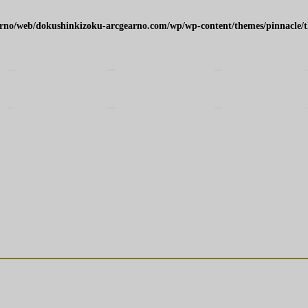
arno/web/dokushinkizoku-arcgearno.com/wp/wp-content/themes/pinnacle/th