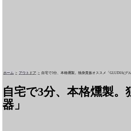
ホーム
アウトドア
自宅で3分、本格燻製。独身貴族オススメ「GLUDIA(グ
自宅で3分、本格燻製。独
器」