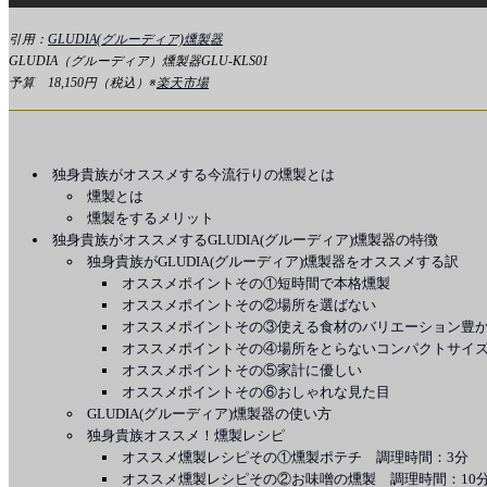
引用：
GLUDIA(グルーディア)燻製器
GLUDIA（グルーディア）燻製器GLU-KLS01
予算 18,150円（税込）※
楽天市場
独身貴族がオススメする今流行りの燻製とは
燻製とは
燻製をするメリット
独身貴族がオススメするGLUDIA(グルーディア)燻製器の特徴
独身貴族がGLUDIA(グルーディア)燻製器をオススメする訳
オススメポイントその①短時間で本格燻製
オススメポイントその②場所を選ばない
オススメポイントその③使える食材のバリエーション豊
オススメポイントその④場所をとらないコンパクトサイ
オススメポイントその⑤家計に優しい
オススメポイントその⑥おしゃれな見た目
GLUDIA(グルーディア)燻製器の使い方
独身貴族オススメ！燻製レシピ
オススメ燻製レシピその①燻製ポテチ 調理時間：3分
オススメ燻製レシピその②お味噌の燻製 調理時間：10