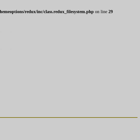
emeoptions/redux/inc/class.redux_filesystem.php
on line
29