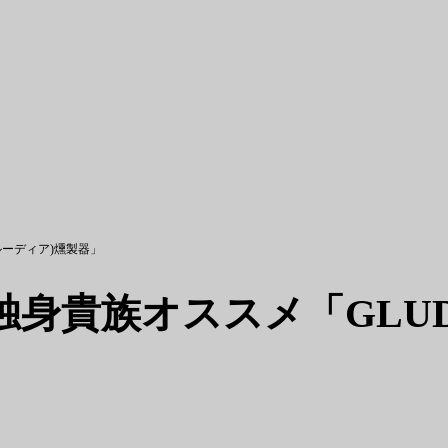
ルーディア)燻製器」
身貴族オススメ「GLUD