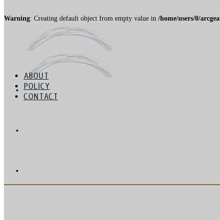
Warning
: Creating default object from empty value in
/home/users/0/arcge
ABOUT
POLICY
ABOUT
CONTACT
POLICY
プレゼント, 生活利便
CONTACT