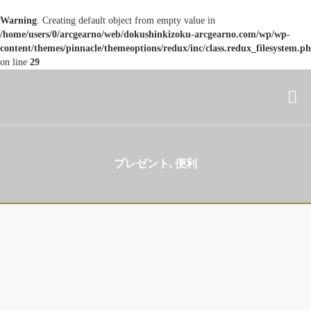
Warning
: Creating default object from empty value in
/home/users/0/arcgearno/web/dokushinkizoku-arcgearno.com/wp/wp-
content/themes/pinnacle/themeoptions/redux/inc/class.redux_filesystem.p
on line
29
プレゼント, 便利