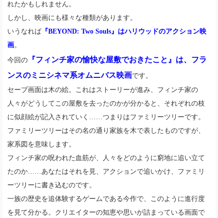
れたかもしれません。
しかし、映画にも様々な種類があります。
いうなれば
『BEYOND: Two Souls』はハリウッドのアクション映
画
。
『フィンチ家の愉快な屋敷でおきたこと』は、フラ
今回の
ンスのミニシネマ系オムニバス映画
です。
セーブ画面は木の絵。これはストーリーが進み、フィンチ家の
人々がどうしてこの屋敷を去ったのかが分かると、それぞれの枝
に似顔絵が記入されていく……つまりはファミリーツリーです。
ファミリーツリーはその名の通り家族を木で表したものですが、
家系図を意味します。
フィンチ家の呪われた血筋が、人々をどのように窮地に追い立て
たのか……あなたはそれを見、アクションで追いかけ、ファミリ
ーツリーに書き込むのです。
一族の歴史を追体験するゲームである今作で、このように進行度
を見て分かる。クリエイターの知恵や思いが詰まっている画面で