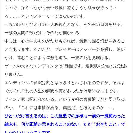
くので、深くつながり合い最後に驚くような結末が待ってい
る……！というストーリーではないのです。
一族のひとりひとりの一人称視点となり、その死の原因を見る。
一族の人間の数だけ、その死が描かれる。
中には、心の中のものがたりもあれば、解釈に困る幻影をみるこ
ともあります。ただただ、プレイヤーはメッセージを探し、追い
かけ、進むことにより屋敷を進み、一族の死を見届ける。
ゲームの大きなエンディングは1種類です。選択肢の分岐などはあ
りません。
エンディングの解釈は割とはっきりと示されるのですが、それま
でのそれぞれの人生の解釈や何があったかは曖昧なままです。
フィンチ家は呪われている、という先祖の言葉通りだと受け取る
のか、「これには事情がある、偶然だ」と考えるのか……。
ひとつだけ言えるのは、この屋敷での探検も一族の一風変わった
結末も、何が正解か示されることのない、ただ「おきたこと」で
しかないということです。