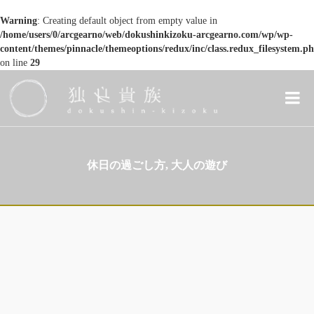
Warning
: Creating default object from empty value in
/home/users/0/arcgearno/web/dokushinkizoku-arcgearno.com/wp/wp-
content/themes/pinnacle/themeoptions/redux/inc/class.redux_filesystem.p
on line
29
休日の過ごし方, 大人の遊び