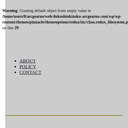
Warning
: Creating default object from empty value in
/home/users/0/arcgearno/web/dokushinkizoku-arcgearno.com/wp/wp-
content/themes/pinnacle/themeoptions/redux/inc/class.redux_filesystem.
on line
29
ABOUT
POLICY
ABOUT
CONTACT
POLICY
独身貴族が考える「予算」の意味には6つある〜後編〜
CONTACT