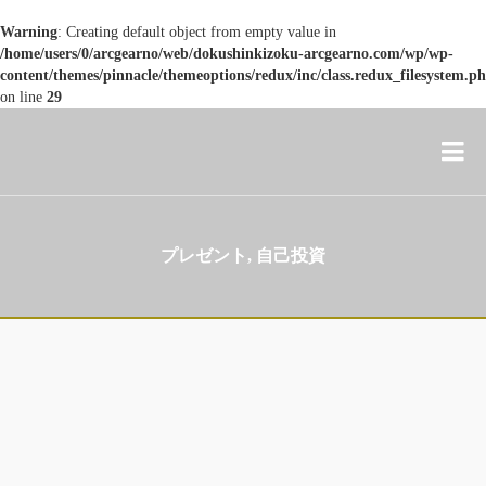
Warning
: Creating default object from empty value in
/home/users/0/arcgearno/web/dokushinkizoku-arcgearno.com/wp/wp-
content/themes/pinnacle/themeoptions/redux/inc/class.redux_filesystem.p
on line
29
プレゼント, 自己投資