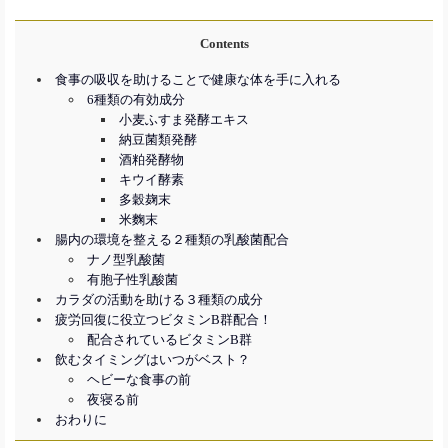
Contents
食事の吸収を助けることで健康な体を手に入れる
6種類の有効成分
小麦ふすま発酵エキス
納豆菌類発酵
酒粕発酵物
キウイ酵素
多穀麹末
米麴末
腸内の環境を整える２種類の乳酸菌配合
ナノ型乳酸菌
有胞子性乳酸菌
カラダの活動を助ける３種類の成分
疲労回復に役立つビタミンB群配合！
配合されているビタミンB群
飲むタイミングはいつがベスト？
ヘビーな食事の前
夜寝る前
おわりに